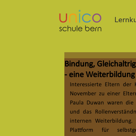
Lernku
Bindung, Gleichaltri
- eine Weiterbildun
Interessierte Eltern de
November zu einer Eltern
Paula Duwan waren die G
und das Rollenverständni
internen Weiterbildung.
Plattform für selbst