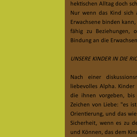
hektischen Alltag doch sc
Nur wenn das Kind sich a
Erwachsene binden kann, ka
fähig zu Beziehungen, oh
Bindung an die Erwachsene
UNSERE KINDER IN DIE RI
Nach einer diskussions
liebevolles Alpha. Kinder
die ihnen vorgeben, bis
Zeichen von Liebe: "es is
Orientierung, und das wie
Sicherheit, wenn es zu d
und Können, das dem Kin