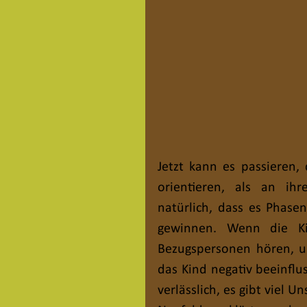
Jetzt kann es passieren, 
orientieren, als an ih
natürlich, dass es Phasen
gewinnen. Wenn die Ki
Bezugspersonen hören, u
das Kind negativ beeinflu
verlässlich, es gibt viel