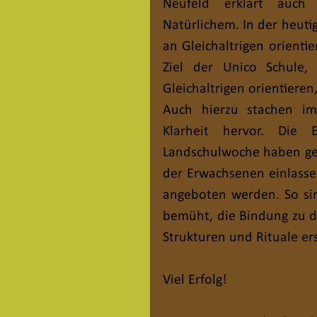
Neufeld erklärt auch
Natürlichem. In der heutig
an Gleichaltrigen orientier
Ziel der Unico Schule,
Gleichaltrigen orientiere
Auch hierzu stachen im
Klarheit hervor. Die E
Landschulwoche haben geze
der Erwachsenen einlassen
angeboten werden. So sind
bemüht, die Bindung zu d
Strukturen und Rituale ers
Viel Erfolg!