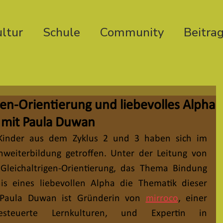
ltur
Schule
Community
Beitra
gen-Orientierung und liebevolles Alpha
g mit Paula Duwan
r Kinder aus dem Zyklus 2 und 3 haben sich im 
weiterbildung getroffen. Unter der Leitung von 
leichaltrigen-Orientierung, das Thema Bindung 
s eines liebevollen Alpha die Thematik dieser 
 Paula Duwan ist Gründerin von 
mirroco
, einer 
gesteuerte Lernkulturen, und Expertin in 