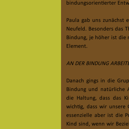
bindungsorientierter Ent
Paula gab uns zunächst e
Neufeld. Besonders das Th
Bindung, je höher ist die 
Element.
AN DER BINDUNG ARBEITE
Danach gings in die Gru
Bindung und natürliche A
die Haltung, dass das Ki
wichtig, dass wir unsere
essenzielle aber ist die 
Kind sind, wenn wir Bezi