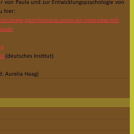
 von Paula und zur Entwicklungspsychologie von 
 hier:
ch/single-post/mirroco-unico-ein-interview-mit-
-duwan
rg
et
 (deutsches Institut)
ld: Aurelia Haag)