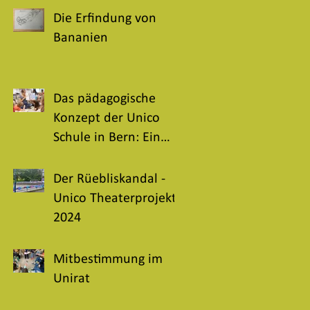
Die Erfindung von
Bananien
Das pädagogische
Konzept der Unico
Schule in Bern: Ein
ganzheitlicher Ansatz
für selbstbestimmtes
Der Rüebliskandal -
Lernen und
Unico Theaterprojekt
persönliche
2024
Entwicklung
Mitbestimmung im
Unirat