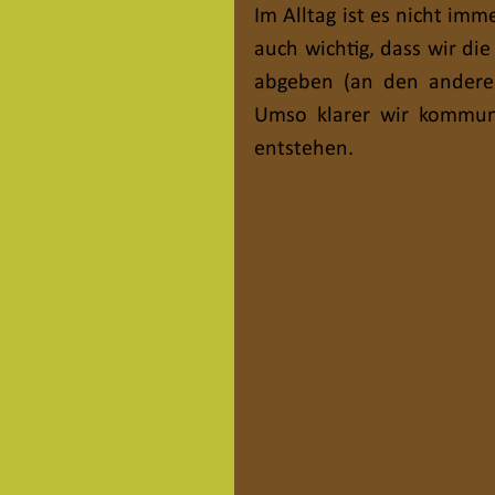
Im Alltag ist es nicht imme
auch wichtig, dass wir d
abgeben (an den anderen 
Umso klarer wir kommuni
entstehen.