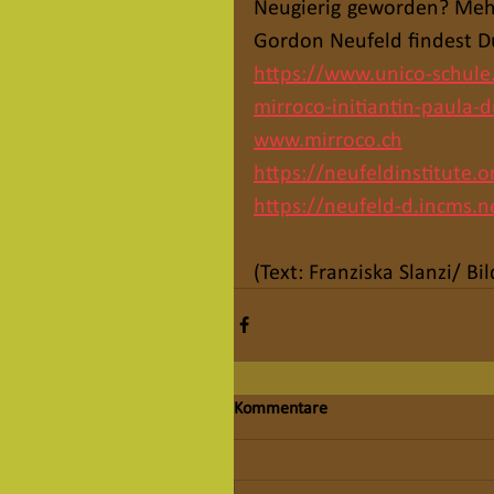
Neugierig geworden? Mehr
Gordon Neufeld findest Du
https://www.unico-schule.
mirroco-initiantin-paula
www.mirroco.ch
https://neufeldinstitute.o
https://neufeld-d.incms.n
(Text: Franziska Slanzi/ Bi
Kommentare