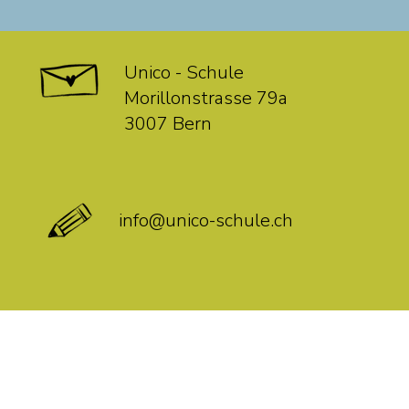
Unico - Schule
Morillonstrasse 79a
3007 Bern
info@unico-schule.ch