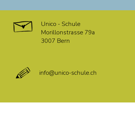
Unico - Schule
Morillonstrasse 79a
3007 Bern
info@unico-schule.ch