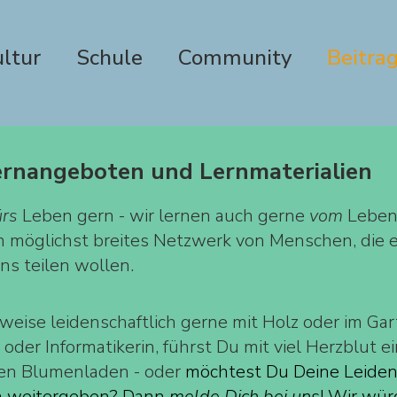
ltur
Schule
Community
Beitra
ernangeboten und Lernmaterialien
ürs
Leben gern - wir lernen auch gerne
vom
Leben!
n möglichst breites Netzwerk von Menschen, die e
ns teilen wollen.
weise leidenschaftlich gerne mit Holz oder im Gar
n oder Informatikerin, führst Du mit viel Herzblut 
nen Blumenladen - oder
möchtest Du Deine Leidens
 weitergeben? Dann
melde Dich bei uns
! Wir wür