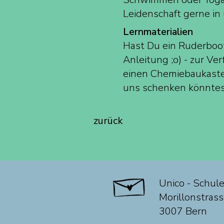
Leidenschaft gerne in
Lernmaterialien
Hast Du ein Ruderboot
Anleitung ;o) - zur V
einen Chemiebaukasten
uns schenken könnte
zurück
Unico - Schul
Morillonstras
3007 Bern