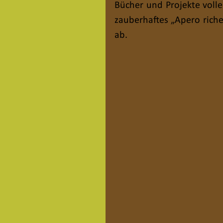
Bücher und Projekte volle
zauberhaftes „Apero riche
ab.