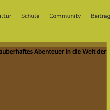
ltur
Schule
Community
Beitra
zauberhaftes Abenteuer in die Welt der