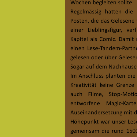
Wochen begleiten sollte.
Regelmässig hatten die 
Posten, die das Gelesene v
einer Lieblingsfigur, v
Kapitel als Comic. Damit
einen Lese-Tandem-Partn
gelesen oder über Gelesen
Sogar auf dem Nachhausew
Im Anschluss planten die 
Kreativität keine Grenze 
auch Filme, Stop-Motio
entworfene Magic-Karte
Auseinandersetzung mit d
Höhepunkt war unser Lesef
gemeinsam die rund 1500 