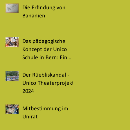
Die Erfindung von
Bananien
Das pädagogische
Konzept der Unico
Schule in Bern: Ein
ganzheitlicher Ansatz
für selbstbestimmtes
Der Rüebliskandal -
Lernen und
Unico Theaterprojekt
persönliche
2024
Entwicklung
Mitbestimmung im
Unirat