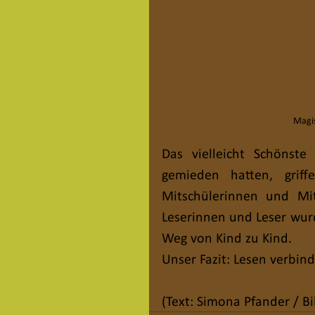
Magis
Das vielleicht Schönste
gemieden hatten, griff
Mitschülerinnen und Mit
Leserinnen und Leser wur
Weg von Kind zu Kind.
Unser Fazit: Lesen verbind
(Text: Simona Pfander / Bil