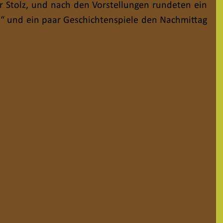
r Stolz, und nach den Vorstellungen rundeten ein 
“ und ein paar Geschichtenspiele den Nachmittag 